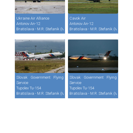
Ukraine Air Alliance
Cavok Air
Antonov An-12
Antonov An-12
Bratislava - M.R. Stefanik (Ivanka) (BTS / LZIB)
Bratislava - M.R. Stefanik (Ivanka) (B
Slovak Government Flying
Slovak Government Flying
Service
Service
Tupolev Tu-154
Tupolev Tu-154
Bratislava - M.R. Stefanik (Ivanka) (BTS / LZIB)
Bratislava - M.R. Stefanik (Ivanka) (B