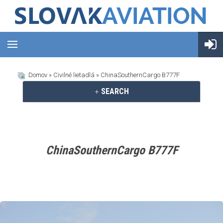
Domov
»
Civilné lietadlá
» ChinaSouthernCargo B777F
SEARCH
ChinaSouthernCargo B777F