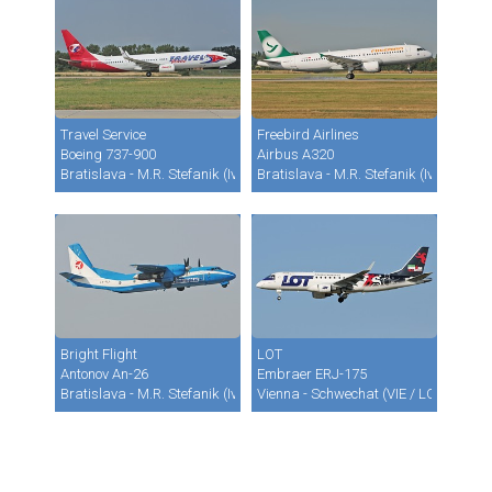
Travel Service
Freebird Airlines
Boeing 737-900
Airbus A320
Bratislava - M.R. Stefanik (Ivanka) (BTS / LZIB)
Bratislava - M.R. Stefanik (Ivanka) (B
Bright Flight
LOT
Antonov An-26
Embraer ERJ-175
Bratislava - M.R. Stefanik (Ivanka) (BTS / LZIB)
Vienna - Schwechat (VIE / LOWW)