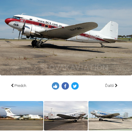
Predch.
Ďalší