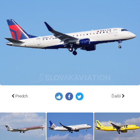
Predch.
Ďalší