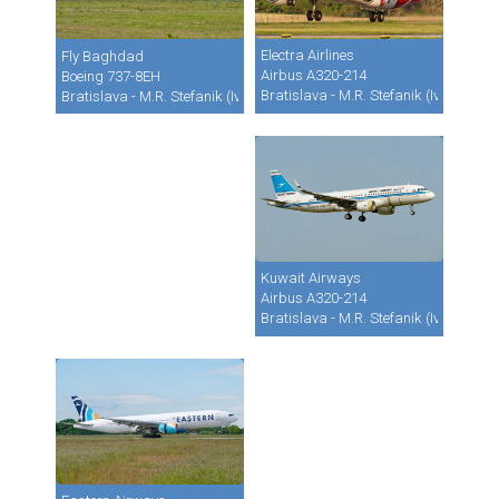
Electra Airlines
Fly Baghdad
Airbus A320-214
Boeing 737-8EH
Bratislava - M.R. Stefanik (Ivanka) (B
Bratislava - M.R. Stefanik (Ivanka) (BTS / LZIB)
Kuwait Airways
Airbus A320-214
Bratislava - M.R. Stefanik (Ivanka) (B