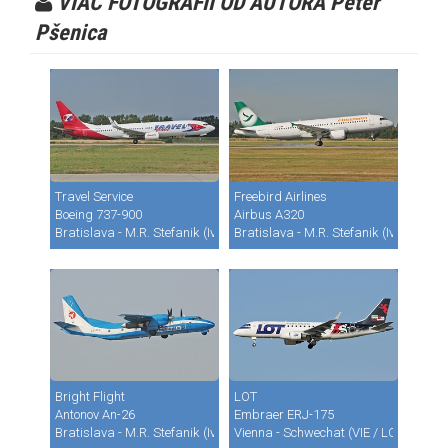
VIAC FOTOGRAFII OD AUTORA Peter
Pšenica
Travel Service
Freebird Airlines
Boeing 737-900
Airbus A320
Bratislava - M.R. Stefanik (Ivanka) (BTS / LZIB)
Bratislava - M.R. Stefanik (Ivanka) (B
Bright Flight
LOT
Antonov An-26
Embraer ERJ-175
Bratislava - M.R. Stefanik (Ivanka) (BTS / LZIB)
Vienna - Schwechat (VIE / LOWW)