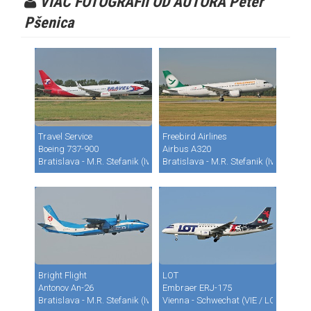
VIAC FOTOGRAFII OD AUTORA Peter
Pšenica
Travel Service
Freebird Airlines
Boeing 737-900
Airbus A320
Bratislava - M.R. Stefanik (Ivanka) (BTS / LZIB)
Bratislava - M.R. Stefanik (Ivanka) (B
Bright Flight
LOT
Antonov An-26
Embraer ERJ-175
Bratislava - M.R. Stefanik (Ivanka) (BTS / LZIB)
Vienna - Schwechat (VIE / LOWW)