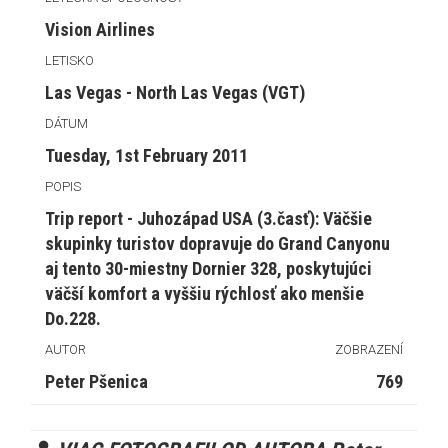
Vision Airlines
LETISKO
Las Vegas - North Las Vegas (VGT)
DÁTUM
Tuesday, 1st February 2011
POPIS
Trip report - Juhozápad USA (3.časť): Väčšie
skupinky turistov dopravuje do Grand Canyonu
aj tento 30-miestny Dornier 328, poskytujúci
väčší komfort a vyššiu rýchlosť ako menšie
Do.228.
AUTOR
ZOBRAZENÍ
Peter Pšenica
769