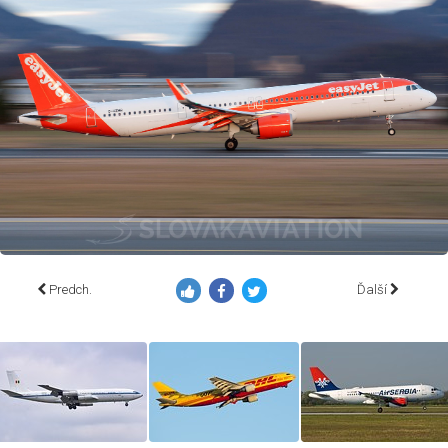
Predch.
Ďalší