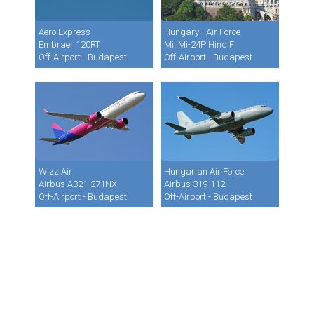
Aero Express
Hungary - Air Force
Embraer 120RT
Mil Mi-24P Hind F
Off-Airport - Budapest
Off-Airport - Budapest
Wizz Air
Hungarian Air Force
Airbus A321-271NX
Airbus 319-112
Off-Airport - Budapest
Off-Airport - Budapest