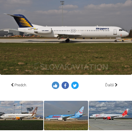
Predch.
Ďalší