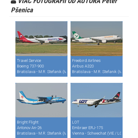
VIAC FOTOGRAFII OD AUTORA Peter
Pšenica
Travel Service
Freebird Airlines
Boeing 737-900
Airbus A320
Bratislava - M.R. Stefanik (Ivanka) (BTS / LZIB)
Bratislava - M.R. Stefanik (Ivanka) (B
Bright Flight
LOT
Antonov An-26
Embraer ERJ-175
Bratislava - M.R. Stefanik (Ivanka) (BTS / LZIB)
Vienna - Schwechat (VIE / LOWW)