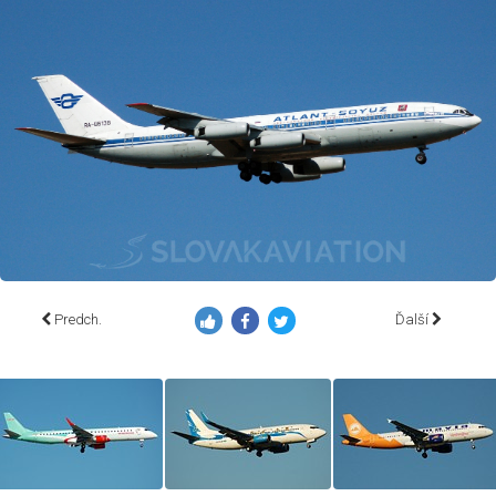
Predch.
Ďalší