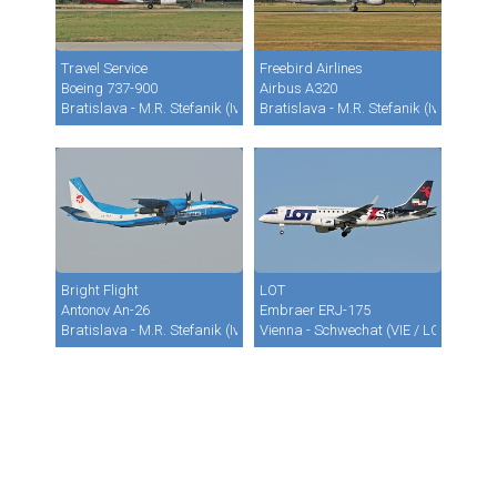
Travel Service
Freebird Airlines
Boeing 737-900
Airbus A320
Bratislava - M.R. Stefanik (Ivanka) (BTS / LZIB)
Bratislava - M.R. Stefanik (Ivanka) (B
Bright Flight
LOT
Antonov An-26
Embraer ERJ-175
Bratislava - M.R. Stefanik (Ivanka) (BTS / LZIB)
Vienna - Schwechat (VIE / LOWW)