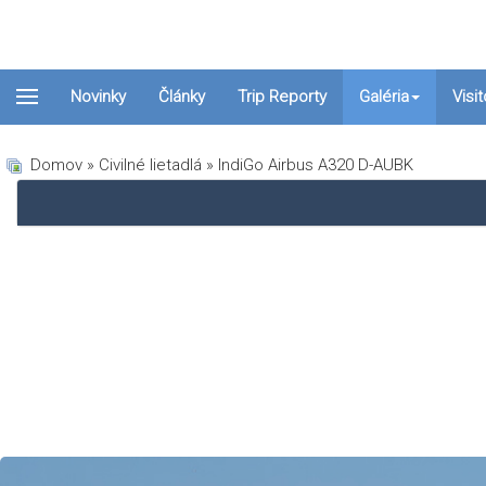
Novinky
Články
Trip Reporty
Galéria
Visi
Domov
»
Civilné lietadlá
» IndiGo Airbus A320 D-AUBK