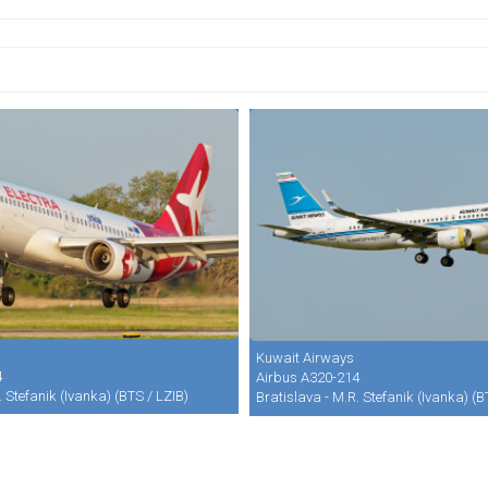
Kuwait Airways
4
Airbus A320-214
. Stefanik (Ivanka) (BTS / LZIB)
Bratislava - M.R. Stefanik (Ivanka) (B