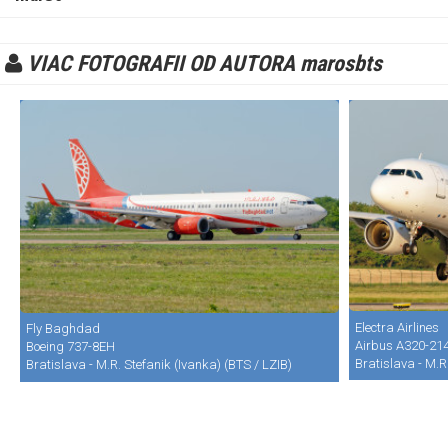
VIAC FOTOGRAFII OD AUTORA marosbts
Electra Airlines
Fly Baghdad
Airbus A320-21
Boeing 737-8EH
Bratislava - M.R
Bratislava - M.R. Stefanik (Ivanka) (BTS / LZIB)