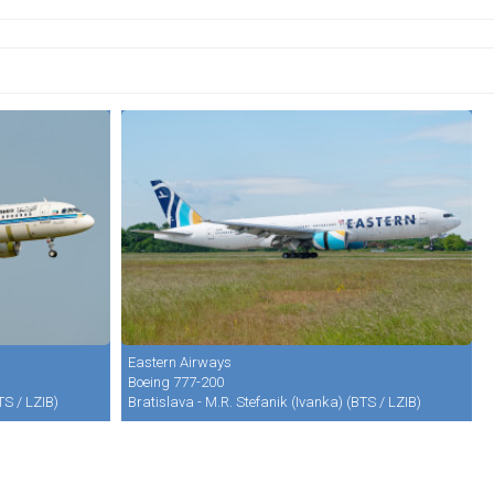
Eastern Airways
Boeing 777-200
TS / LZIB)
Bratislava - M.R. Stefanik (Ivanka) (BTS / LZIB)