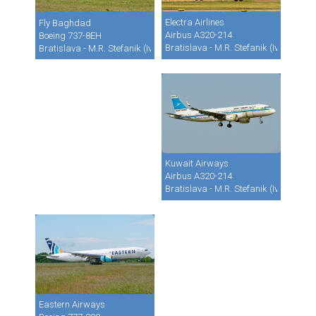
Electra Airlines
Fly Baghdad
Airbus A320-214
Boeing 737-8EH
Bratislava - M.R. Stefanik (Ivanka) (B
Bratislava - M.R. Stefanik (Ivanka) (BTS / LZIB)
Kuwait Airways
Airbus A320-214
Bratislava - M.R. Stefanik (Ivanka) (B
Eastern Airways