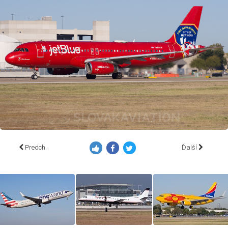
Predch.
Ďalší