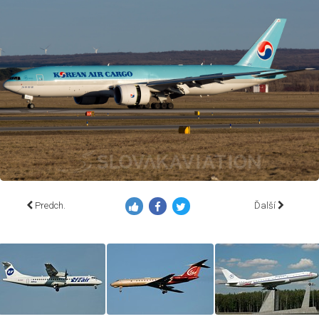
Predch.
Ďalší