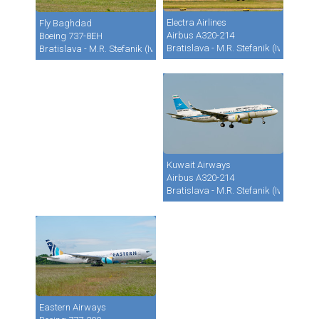
Electra Airlines
Fly Baghdad
Airbus A320-214
Boeing 737-8EH
Bratislava - M.R. Stefanik (Ivanka) (B
Bratislava - M.R. Stefanik (Ivanka) (BTS / LZIB)
Kuwait Airways
Airbus A320-214
Bratislava - M.R. Stefanik (Ivanka) (B
Eastern Airways