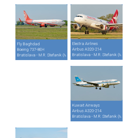
Electra Airlines
Fly Baghdad
Airbus A320-214
Boeing 737-8EH
Bratislava - M.R. Stefanik (Ivanka) (B
Bratislava - M.R. Stefanik (Ivanka) (BTS / LZIB)
Kuwait Airways
Airbus A320-214
Bratislava - M.R. Stefanik (Ivanka) (B