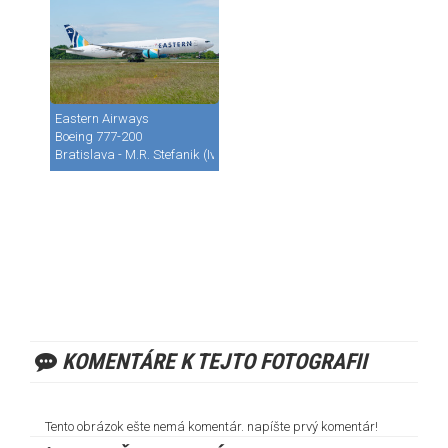
Eastern Airways
Boeing 777-200
Bratislava - M.R. Stefanik (Ivanka) (BTS / LZIB)
KOMENTÁRE K TEJTO FOTOGRAFII
Tento obrázok ešte nemá komentár. napíšte prvý komentár!