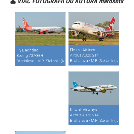
VIAC FOTOGRAFII OD AUTORA marosbts
Electra Airlines
Fly Baghdad
Airbus A320-214
Boeing 737-8EH
Bratislava - M.R. Stefanik (Ivanka) (B
Bratislava - M.R. Stefanik (Ivanka) (BTS / LZIB)
Kuwait Airways
Airbus A320-214
Bratislava - M.R. Stefanik (Ivanka) (B