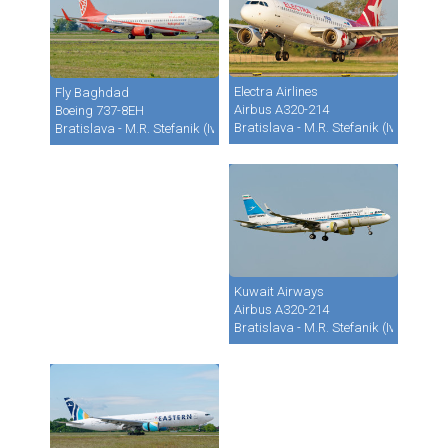
Electra Airlines
Fly Baghdad
Airbus A320-214
Boeing 737-8EH
Bratislava - M.R. Stefanik (Ivanka) (B
Bratislava - M.R. Stefanik (Ivanka) (BTS / LZIB)
Kuwait Airways
Airbus A320-214
Bratislava - M.R. Stefanik (Ivanka) (B