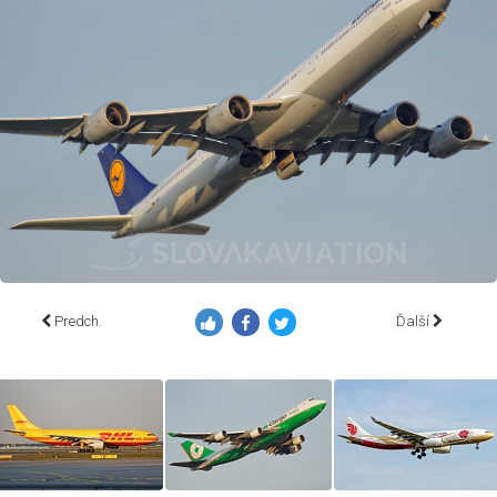
Predch.
Ďalší