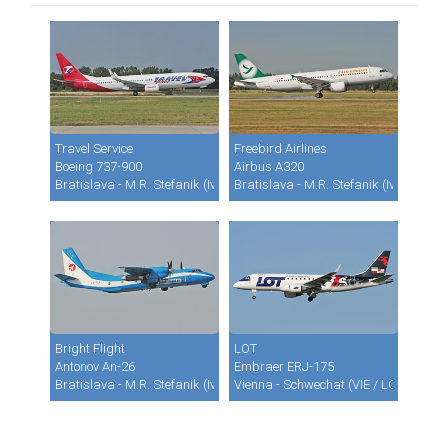
Travel Service
Freebird Airlines
Boeing 737-900
Airbus A320
Bratislava - M.R. Stefanik (Ivanka) (BTS / LZIB)
Bratislava - M.R. Stefanik (Ivanka) (B
Bright Flight
LOT
Antonov An-26
Embraer ERJ-175
Bratislava - M.R. Stefanik (Ivanka) (BTS / LZIB)
Vienna - Schwechat (VIE / LOWW)