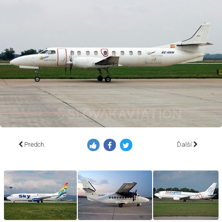
Predch.
Ďalší