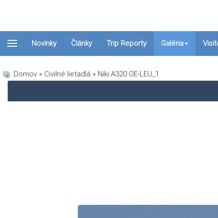
Novinky
Články
Trip Reporty
Galéria
Visi
Domov
»
Civilné lietadlá
» Niki A320 OE-LEU_1