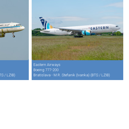
Eastern Airways
Boeing 777-200
TS / LZIB)
Bratislava - M.R. Stefanik (Ivanka) (BTS / LZIB)