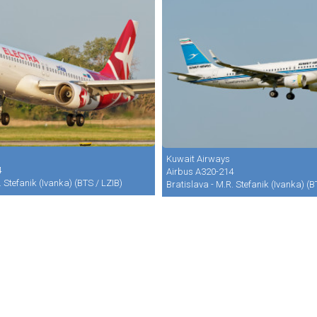
Kuwait Airways
4
Airbus A320-214
. Stefanik (Ivanka) (BTS / LZIB)
Bratislava - M.R. Stefanik (Ivanka) (B