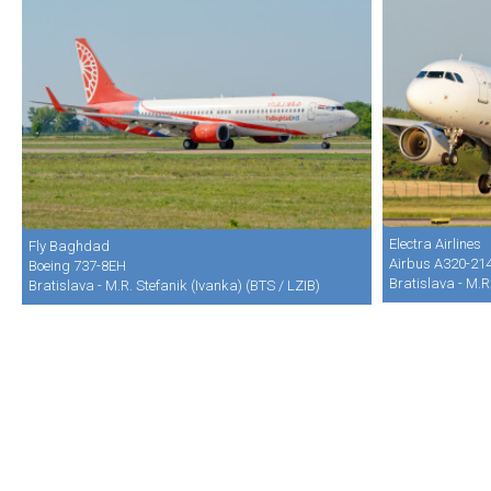
Electra Airlines
Fly Baghdad
Airbus A320-21
Boeing 737-8EH
Bratislava - M.R
Bratislava - M.R. Stefanik (Ivanka) (BTS / LZIB)