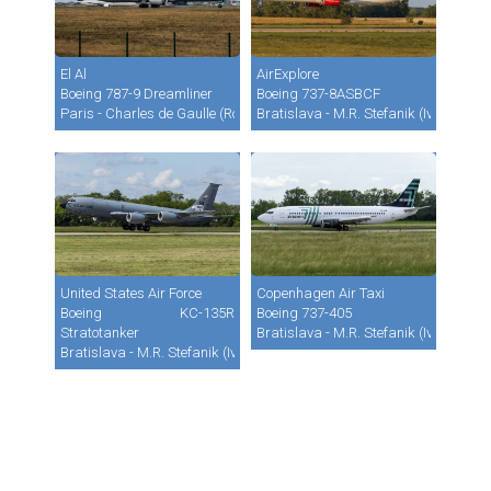
El Al
AirExplore
Boeing 787-9 Dreamliner
Boeing 737-8ASBCF
Paris - Charles de Gaulle (Roissy) (CDG / LFPG)
Bratislava - M.R. Stefanik (Ivanka) (B
United States Air Force
Copenhagen Air Taxi
Boeing KC-135R
Boeing 737-405
Stratotanker
Bratislava - M.R. Stefanik (Ivanka) (B
Bratislava - M.R. Stefanik (Ivanka) (BTS / LZIB)