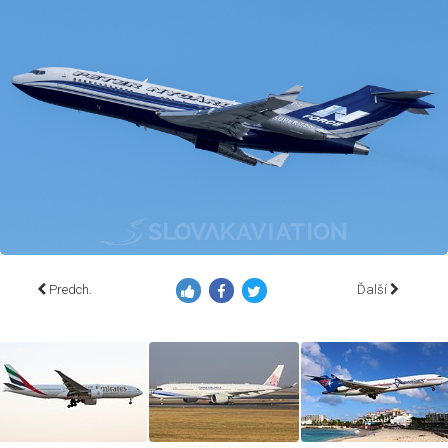
Predch.
Ďalší