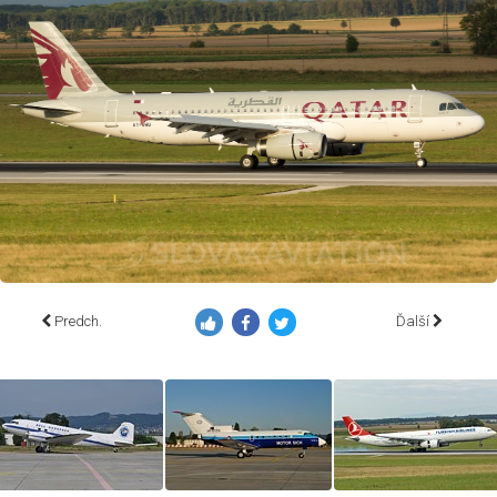
Predch.
Ďalší