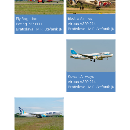
Electra Airlines
Fly Baghdad
Airbus A320-214
Boeing 737-8EH
Bratislava - M.R. Stefanik (Ivanka) (B
Bratislava - M.R. Stefanik (Ivanka) (BTS / LZIB)
Kuwait Airways
Airbus A320-214
Bratislava - M.R. Stefanik (Ivanka) (B