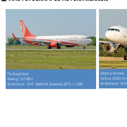
Electra Airlines
Fly Baghdad
Airbus A320-21
Boeing 737-8EH
Bratislava - M.R
Bratislava - M.R. Stefanik (Ivanka) (BTS / LZIB)