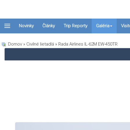
Novinky
Články
Trip Reporty
Galéria
Visi
Domov
»
Civilné lietadlá
» Rada Airlines IL-62M EW-450TR