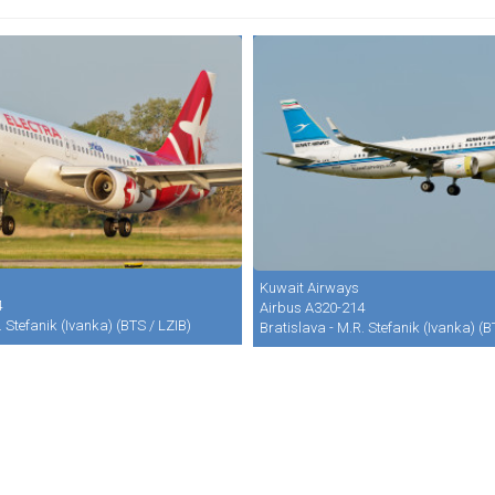
Kuwait Airways
4
Airbus A320-214
. Stefanik (Ivanka) (BTS / LZIB)
Bratislava - M.R. Stefanik (Ivanka) (B