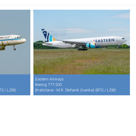
Eastern Airways
Boeing 777-200
TS / LZIB)
Bratislava - M.R. Stefanik (Ivanka) (BTS / LZIB)