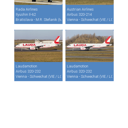
Rada Airlines
Austrian Airlines
Ilyushin Il-62
Airbus 320-214
Bratislava - M.R. Stefanik (Ivanka) (BTS / LZIB)
Vienna - Schwechat (VIE / LOWW)
Laudamotion
Laudamotion
Airbus 320-232
Airbus 320-232
Vienna - Schwechat (VIE / LOWW)
Vienna - Schwechat (VIE / LOWW)