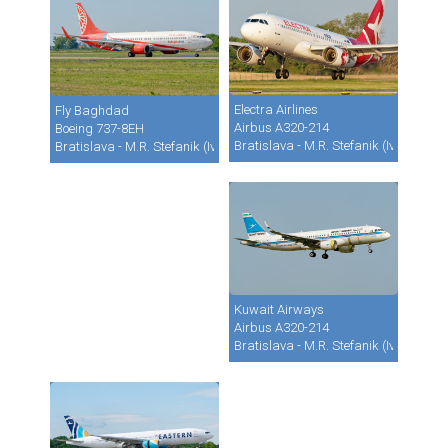
Electra Airlines
Fly Baghdad
Airbus A320-214
Boeing 737-8EH
Bratislava - M.R. Stefanik (Ivanka) (B
Bratislava - M.R. Stefanik (Ivanka) (BTS / LZIB)
Kuwait Airways
Airbus A320-214
Bratislava - M.R. Stefanik (Ivanka) (B