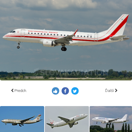
Predch.
Ďalší