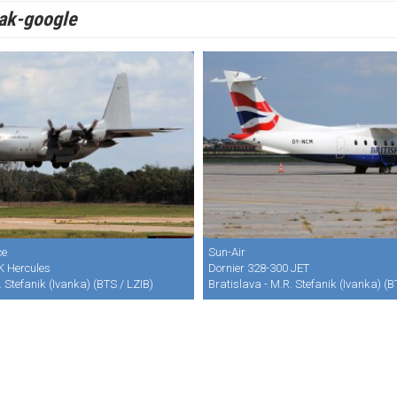
ak-google
ce
Sun-Air
K Hercules
Dornier 328-300 JET
. Stefanik (Ivanka) (BTS / LZIB)
Bratislava - M.R. Stefanik (Ivanka) (B