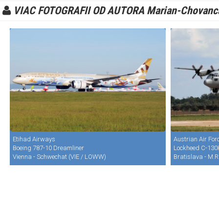
VIAC FOTOGRAFII OD AUTORA Marian-Chovanc
Etihad Airways
Austrian Air For
Boeing 787-10 Dreamliner
Lockheed C-130
Vienna - Schwechat (VIE / LOWW)
Bratislava - M.R