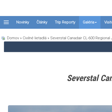
Novinky
Články
Trip Reporty
Galéria
Visi
Domov
»
Civilné lietadlá
» Severstal Canadair CL-600 Regional
Severstal Ca