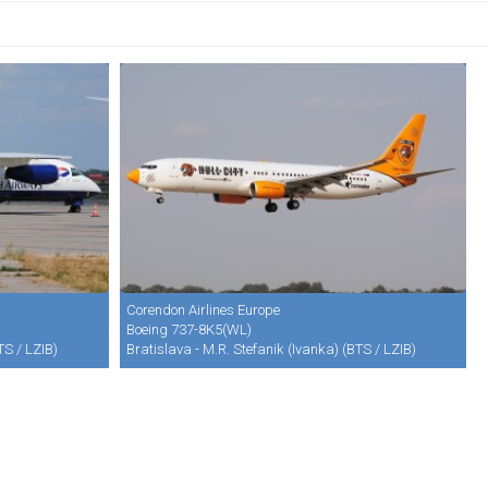
Corendon Airlines Europe
Boeing 737-8K5(WL)
TS / LZIB)
Bratislava - M.R. Stefanik (Ivanka) (BTS / LZIB)