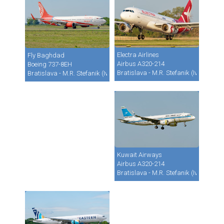
Electra Airlines
Fly Baghdad
Airbus A320-214
Boeing 737-8EH
Bratislava - M.R. Stefanik (Ivanka) (B
Bratislava - M.R. Stefanik (Ivanka) (BTS / LZIB)
Kuwait Airways
Airbus A320-214
Bratislava - M.R. Stefanik (Ivanka) (B