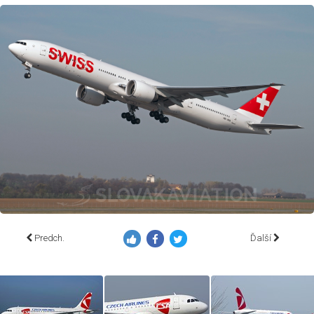
Predch.
Ďalší