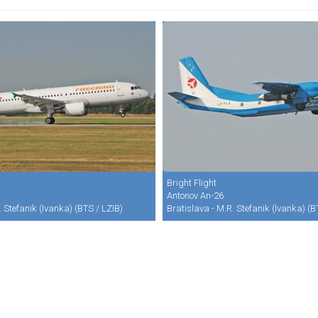
Bright Flight
Antonov An-26
. Stefanik (Ivanka) (BTS / LZIB)
Bratislava - M.R. Stefanik (Ivanka) (B