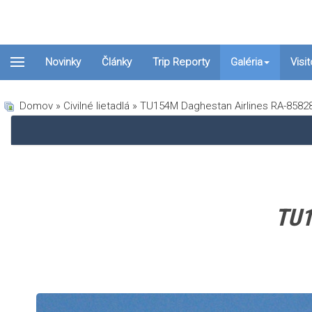
Novinky
Články
Trip Reporty
Galéria
Visi
Domov
»
Civilné lietadlá
» TU154M Daghestan Airlines RA-8582
TU1