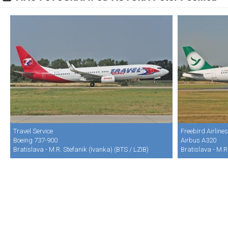
Travel Service
Freebird Airlines
Boeing 737-900
Airbus A320
Bratislava - M.R. Stefanik (Ivanka) (BTS / LZIB)
Bratislava - M.R