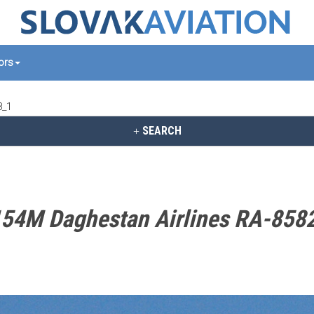
tors
8_1
SEARCH
54M Daghestan Airlines RA-858