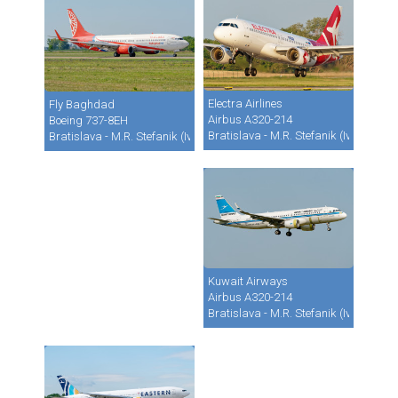
Electra Airlines
Fly Baghdad
Airbus A320-214
Boeing 737-8EH
Bratislava - M.R. Stefanik (Ivanka) (B
Bratislava - M.R. Stefanik (Ivanka) (BTS / LZIB)
Kuwait Airways
Airbus A320-214
Bratislava - M.R. Stefanik (Ivanka) (B