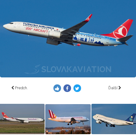
Predch.
Ďalší