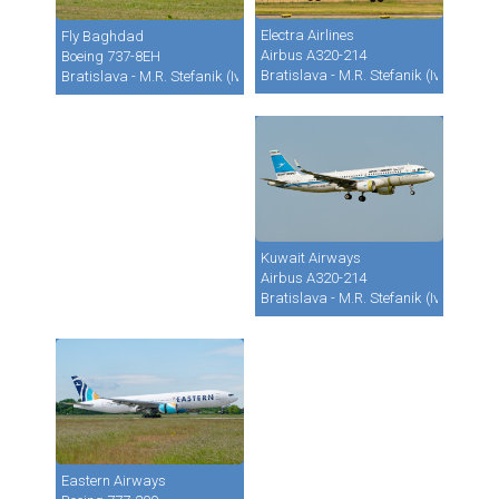
Electra Airlines
Fly Baghdad
Airbus A320-214
Boeing 737-8EH
Bratislava - M.R. Stefanik (Ivanka) (B
Bratislava - M.R. Stefanik (Ivanka) (BTS / LZIB)
Kuwait Airways
Airbus A320-214
Bratislava - M.R. Stefanik (Ivanka) (B
Eastern Airways