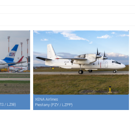
XENA Airlines
TS / LZIB)
Piestany (PZY / LZPP)