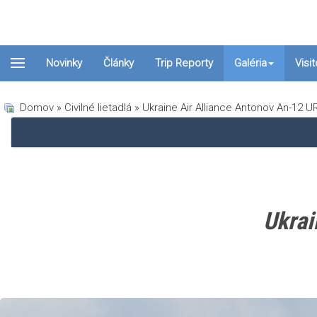
Novinky
Články
Trip Reporty
Galéria
Visi
Domov
»
Civilné lietadlá
» Ukraine Air Alliance Antonov An-12 
Ukrai