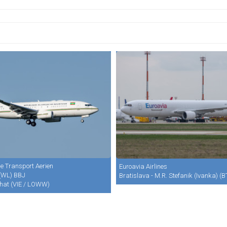
e Transport Aerien
Euroavia Airlines
(WL) BBJ
Bratislava - M.R. Stefanik (Ivanka) (B
hat (VIE / LOWW)