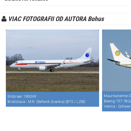
VIAC FOTOGRAFII OD AUTORA Bohus
Mauritanienne D
Embraer 190IGW
Boeing 737-7BQ
Bratislava - M.R. Stefanik (Ivanka) (BTS / LZIB)
Vienna - Schwec