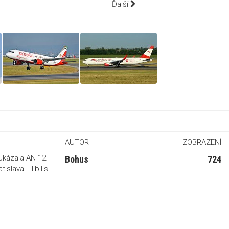
Ďalší
AUTOR
ZOBRAZENÍ
 ukázala AN-12
Bohus
724
islava - Tbilisi