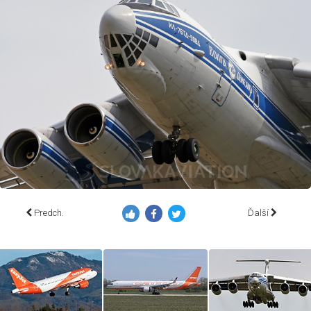
Predch.
Ďalší