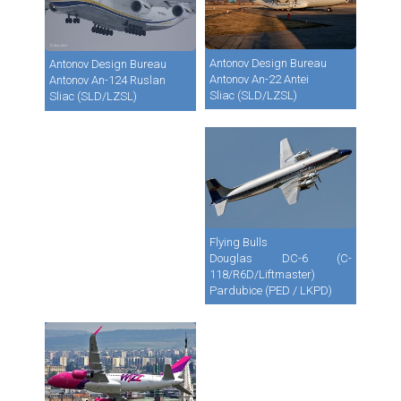
Antonov Design Bureau
Antonov Design Bureau
Antonov An-22 Antei
Antonov An-124 Ruslan
Sliac (SLD/LZSL)
Sliac (SLD/LZSL)
Flying Bulls
Douglas DC-6 (C-
118/R6D/Liftmaster)
Pardubice (PED / LKPD)