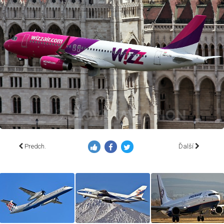
Predch.
Ďalší