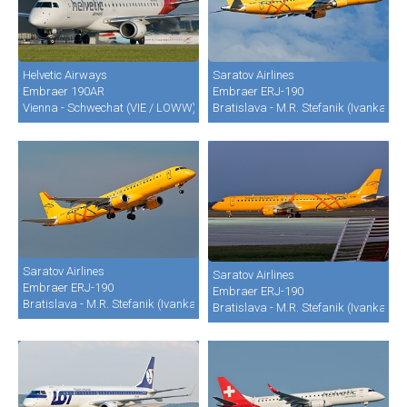
Helvetic Airways
Saratov Airlines
Embraer 190AR
Embraer ERJ-190
Vienna - Schwechat (VIE / LOWW)
Bratislava - M.R. Stefanik (Ivanka) (B
Saratov Airlines
Saratov Airlines
Embraer ERJ-190
Embraer ERJ-190
Bratislava - M.R. Stefanik (Ivanka) (BTS / LZIB)
Bratislava - M.R. Stefanik (Ivanka) (B