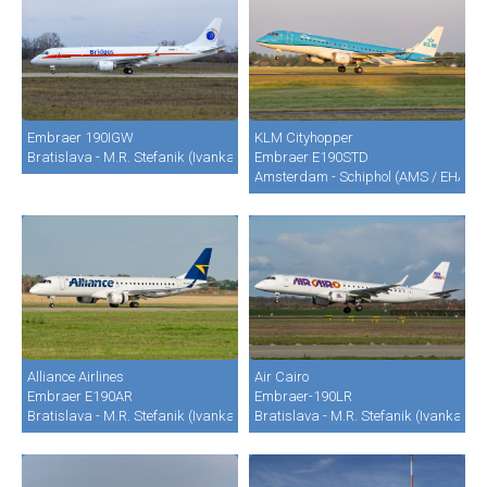
Embraer 190IGW
KLM Cityhopper
Bratislava - M.R. Stefanik (Ivanka) (BTS / LZIB)
Embraer E190STD
Amsterdam - Schiphol (AMS / EHAM)
Alliance Airlines
Air Cairo
Embraer E190AR
Embraer-190LR
Bratislava - M.R. Stefanik (Ivanka) (BTS / LZIB)
Bratislava - M.R. Stefanik (Ivanka) (B