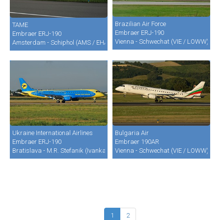
Brazilian Air Force
TAME
Embraer ERJ-190
Embraer ERJ-190
Vienna - Schwechat (VIE / LOWW)
Amsterdam - Schiphol (AMS / EHAM)
Ukraine International Airlines
Bulgaria Air
Embraer ERJ-190
Embraer 190AR
Bratislava - M.R. Stefanik (Ivanka) (BTS / LZIB)
Vienna - Schwechat (VIE / LOWW)
1
2