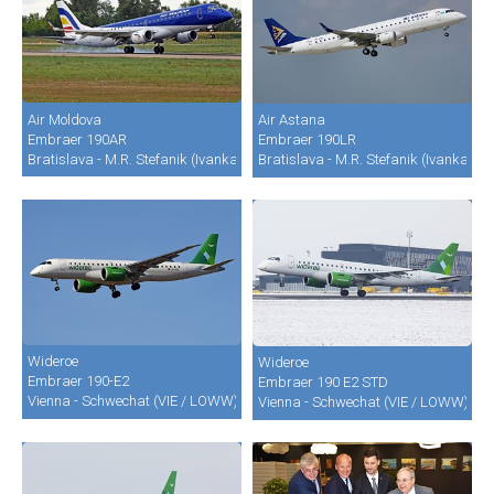
Air Moldova
Air Astana
Embraer 190AR
Embraer 190LR
Bratislava - M.R. Stefanik (Ivanka) (BTS / LZIB)
Bratislava - M.R. Stefanik (Ivanka) (B
Wideroe
Wideroe
Embraer 190-E2
Embraer 190 E2 STD
Vienna - Schwechat (VIE / LOWW)
Vienna - Schwechat (VIE / LOWW)