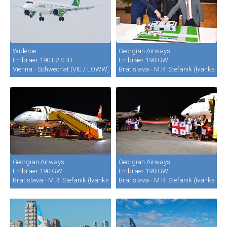
Wideroe
Georgian Airways
Embraer 190 E2 STD
Embraer 190IGW
Vienna - Schwechat (VIE / LOWW)
Bratislava - M.R. Stefanik (Ivanka) (B
Georgian Airways
Georgian Airways
Embraer 190IGW
Embraer 190IGW
Bratislava - M.R. Stefanik (Ivanka) (BTS / LZIB)
Bratislava - M.R. Stefanik (Ivanka) (B