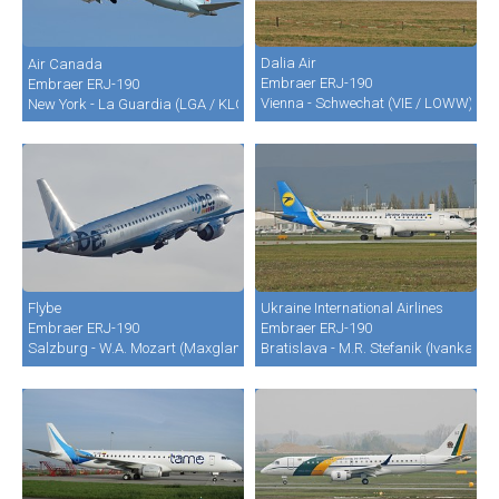
Dalia Air
Air Canada
Embraer ERJ-190
Embraer ERJ-190
Vienna - Schwechat (VIE / LOWW)
New York - La Guardia (LGA / KLGA)
Flybe
Ukraine International Airlines
Embraer ERJ-190
Embraer ERJ-190
Salzburg - W.A. Mozart (Maxglan) (SZG / LOWS)
Bratislava - M.R. Stefanik (Ivanka) (B