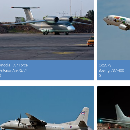
Angola - Air Force
Go2Sky
Antonov An-72/74
Boeing 737-400
0
0