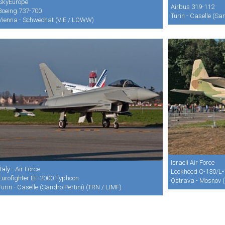
SkyEurope
Airbus 319-112
Boeing 737-700
Turin - Caselle (Sa
Vienna - Schwechat (VIE / LOWW)
Israeli Air Force
Italy - Air Force
Lockheed C-130/L-
Eurofighter EF-2000 Typhoon
Ostrava - Mosnov 
Turin - Caselle (Sandro Pertini) (TRN / LIMF)