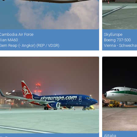
Cambodia Air Force
SkyEurope
Xian MA60
Boeing 737-500
Siem Reap (- Angkor) (REP / VDSR)
Vienna - Schwecha
Alitalia