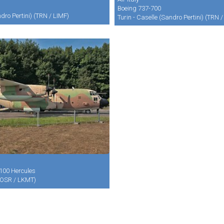
Boeing 737-700
ndro Pertini) (TRN / LIMF)
Turin - Caselle (Sandro Pertini) (TRN 
100 Hercules
(OSR / LKMT)