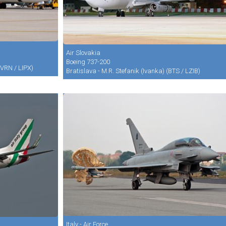
Air Slovakia
Boeing 737-200
 (VRN / LIPX)
Bratislava - M.R. Stefanik (Ivanka) (BTS / LZIB)
Italy - Air Force