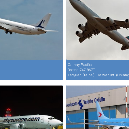
Cathay Pacific
Boeing 747-867F
Taoyuan (Taipei) - Taiwan Int. (Chian