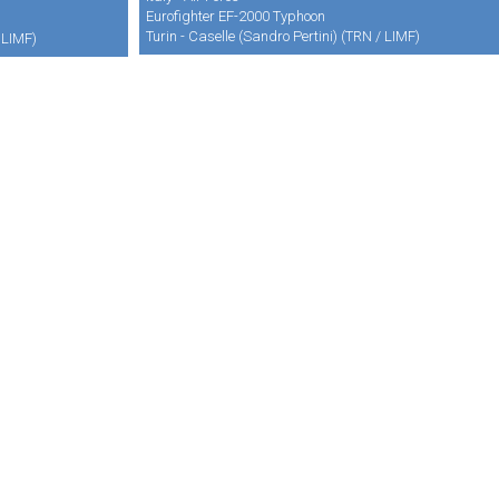
Eurofighter EF-2000 Typhoon
Turin - Caselle (Sandro Pertini) (TRN / LIMF)
/ LIMF)