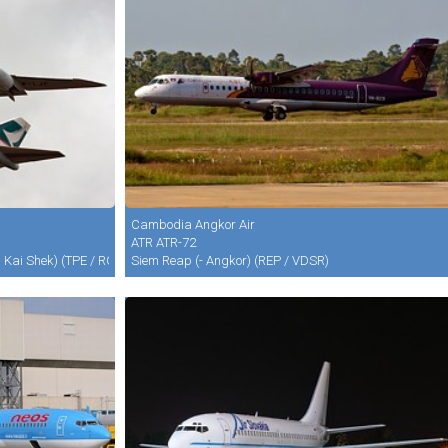
Cambodia Angkor Air
ATR ATR-72
g Kai Shek) (TPE / RCTP)
Siem Reap (- Angkor) (REP / VDSR)