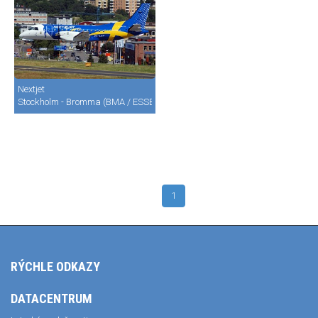
Nextjet
Stockholm - Bromma (BMA / ESSB)
1
RÝCHLE ODKAZY
DATACENTRUM