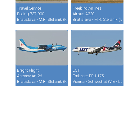
Travel Service
Freebird Airlines
Boeing 737-900
Airbus A320
Bratislava - M.R. Stefanik (Ivanka) (BTS / LZIB)
Bratislava - M.R. Stefanik (Ivanka) (B
Bright Flight
LOT
Antonov An-26
Embraer ERJ-175
Bratislava - M.R. Stefanik (Ivanka) (BTS / LZIB)
Vienna - Schwechat (VIE / LOWW)