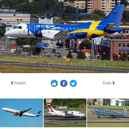
Predch.
Ďalší