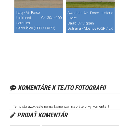
Iraq - Air Force
Swedish Air Force Historic
Lockheed C-130/L-100
Flight
Hercules
Saab 37 Viggen
Pardubice (PED / LKPD)
Ostrava - Mosnov (OSR / LKMT)
KOMENTÁRE K TEJTO FOTOGRAFII
Tento obrázok ešte nemá komentár. napíšte prvý komentár!
PRIDAŤ KOMENTÁR