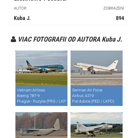
AUTOR
ZOBRAZENÍ
Kuba J.
894
VIAC FOTOGRAFII OD AUTORA Kuba J.
Vietnam Airlines
German Air Force
Boeing 787-9
Airbus A319
Prague - Ruzyne (PRG / LKPR)
Pardubice (PED / LKPD)