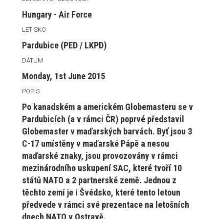
Hungary - Air Force
LETISKO
Pardubice (PED / LKPD)
DÁTUM
Monday, 1st June 2015
POPIS
Po kanadském a americkém Globemasteru se v
Pardubicích (a v rámci ČR) poprvé představil
Globemaster v maďarských barvách. Byť jsou 3
C-17 umístěny v maďarské Pápě a nesou
maďarské znaky, jsou provozovány v rámci
mezinárodního uskupení SAC, které tvoří 10
států NATO a 2 partnerské země. Jednou z
těchto zemí je i Švédsko, které tento letoun
předvede v rámci své prezentace na letošních
dnech NATO v Ostravě.