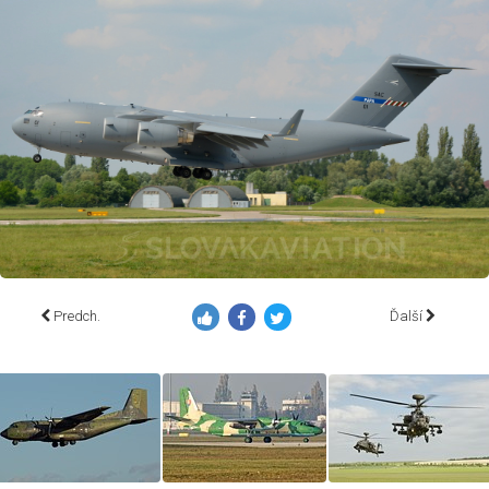
Predch.
Ďalší