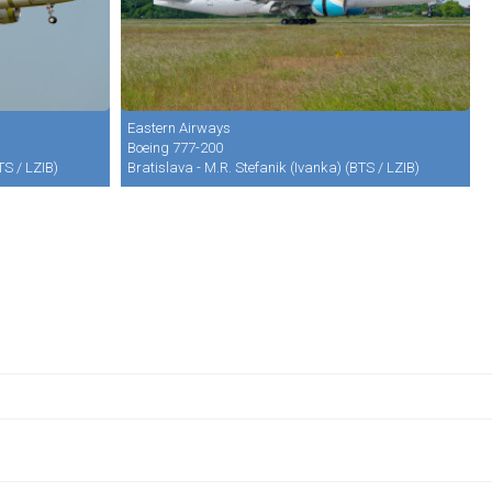
Eastern Airways
Boeing 777-200
TS / LZIB)
Bratislava - M.R. Stefanik (Ivanka) (BTS / LZIB)