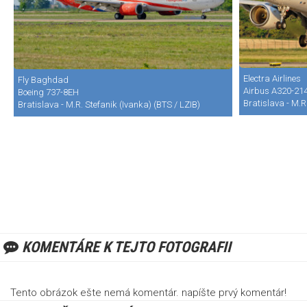
Electra Airlines
Fly Baghdad
Airbus A320-21
Boeing 737-8EH
Bratislava - M.R
Bratislava - M.R. Stefanik (Ivanka) (BTS / LZIB)
KOMENTÁRE K TEJTO FOTOGRAFII
Tento obrázok ešte nemá komentár. napíšte prvý komentár!