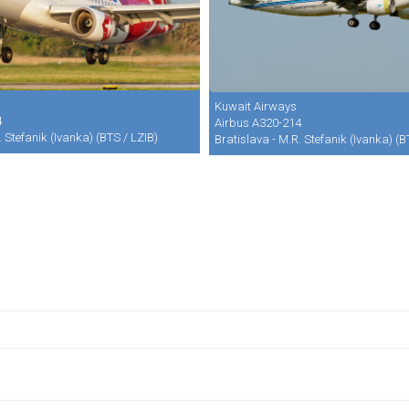
Kuwait Airways
4
Airbus A320-214
. Stefanik (Ivanka) (BTS / LZIB)
Bratislava - M.R. Stefanik (Ivanka) (B