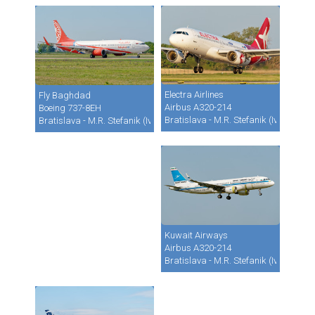
Electra Airlines
Fly Baghdad
Airbus A320-214
Boeing 737-8EH
Bratislava - M.R. Stefanik (Ivanka) (B
Bratislava - M.R. Stefanik (Ivanka) (BTS / LZIB)
Kuwait Airways
Airbus A320-214
Bratislava - M.R. Stefanik (Ivanka) (B