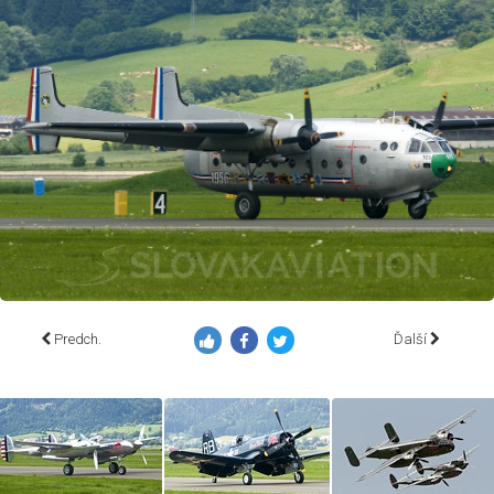
Predch.
Ďalší