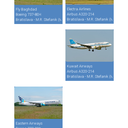
Electra Airlines
Fly Baghdad
Airbus A320-214
Boeing 737-8EH
Bratislava - M.R. Stefanik (Ivanka) (B
Bratislava - M.R. Stefanik (Ivanka) (BTS / LZIB)
Kuwait Airways
Airbus A320-214
Bratislava - M.R. Stefanik (Ivanka) (B
Eastern Airways