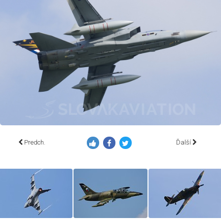
Predch.
Ďalší