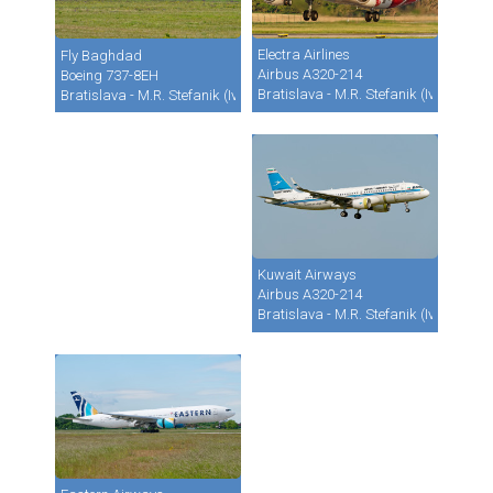
Electra Airlines
Fly Baghdad
Airbus A320-214
Boeing 737-8EH
Bratislava - M.R. Stefanik (Ivanka) (B
Bratislava - M.R. Stefanik (Ivanka) (BTS / LZIB)
Kuwait Airways
Airbus A320-214
Bratislava - M.R. Stefanik (Ivanka) (B