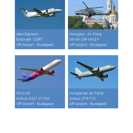
Aero Express
Hungary - Air Force
Embraer 120RT
Mil Mi-24P Hind F
Off-Airport - Budapest
Off-Airport - Budapest
Wizz Air
Hungarian Air Force
Airbus A321-271NX
Airbus 319-112
Off-Airport - Budapest
Off-Airport - Budapest