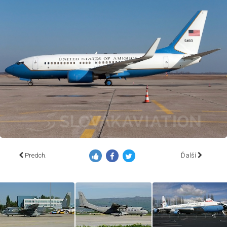
Predch.
Ďalší