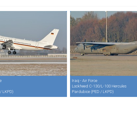
e
Iraq - Air Force
Lockheed C-130/L-100 Hercules
/ LKPD)
Pardubice (PED / LKPD)