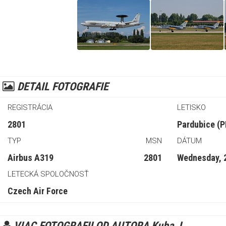
DETAIL FOTOGRAFIE
REGISTRÁCIA
LETISKO
2801
Pardubice (P
TYP
MSN
DÁTUM
Airbus A319
2801
Wednesday, 2
LETECKÁ SPOLOČNOSŤ
Czech Air Force
VIAC FOTOGRAFII OD AUTORA Kuba J.