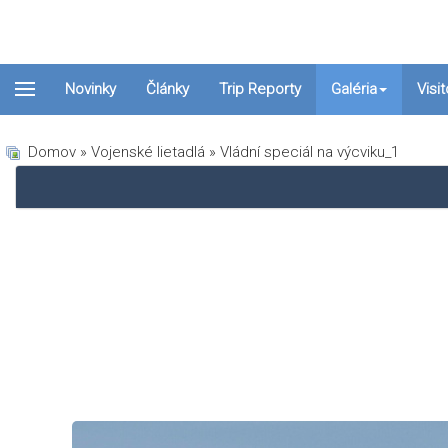
Novinky
Články
Trip Reporty
Galéria
Visi
Domov
»
Vojenské lietadlá
» Vládní speciál na výcviku_1