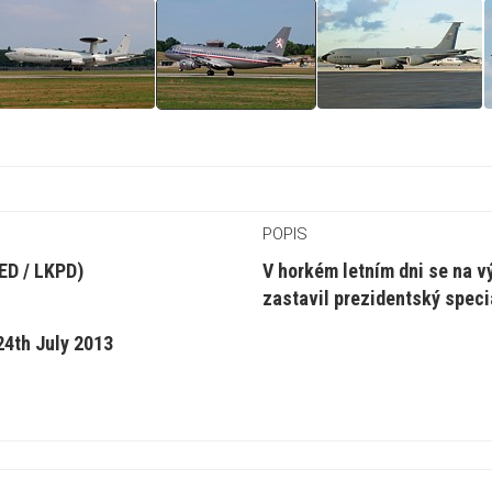
POPIS
ED / LKPD)
V horkém letním dni se na v
zastavil prezidentský speci
4th July 2013