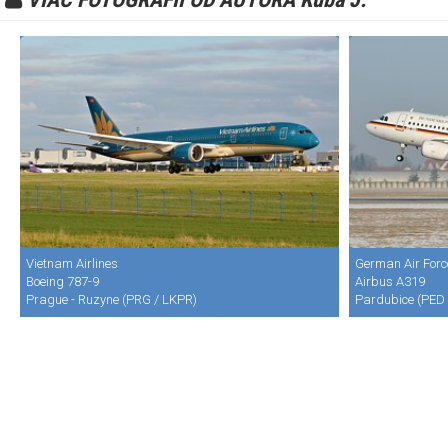
Vietnam Airlines
German Air Forc
Boeing 787-9
Airbus A319
Prague - Ruzyne (PRG / LKPR)
Pardubice (PED 