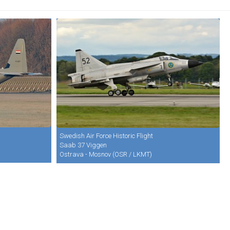
Swedish Air Force Historic Flight
Saab 37 Viggen
Ostrava - Mosnov (OSR / LKMT)