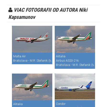
VIAC FOTOGRAFII OD AUTORA Niki
Kapsamunov
Malta Air
Alitalia
Bratislava - M.R. Stefanik (Ivanka) (BTS / LZIB)
Airbus A320-216
Bratislava - M.R. Stefanik (Ivanka) (B
Condor
Alitalia