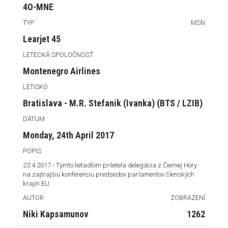
4O-MNE
TYP
MSN
Learjet 45
LETECKÁ SPOLOČNOSŤ
Montenegro Airlines
LETISKO
Bratislava - M.R. Stefanik (Ivanka) (BTS / LZIB)
DÁTUM
Monday, 24th April 2017
POPIS
23.4.2017 - Týmto lietadlom priletela delegácia z Čiernej Hory
na zajtrajšiu konferenciu predsedov parlamentov členských
krajín EU.
AUTOR
ZOBRAZENÍ
Niki Kapsamunov
1262