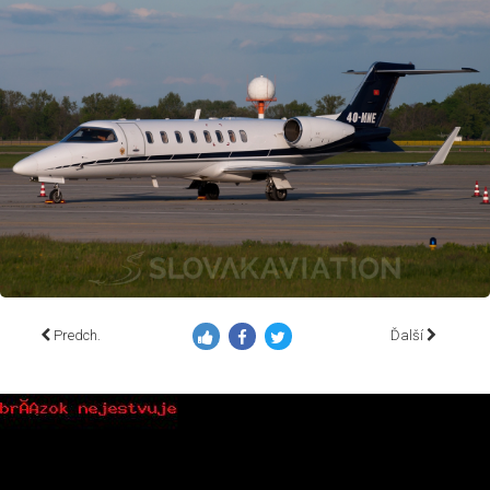
Predch.
Ďalší