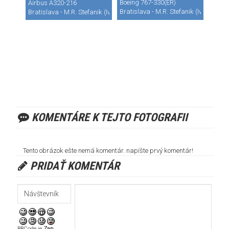
Boeing 767-330(ER)
Airbus A320-216
Bratislava - M.R. Stefanik (Ivanka) (B
Bratislava - M.R. Stefanik (Ivanka) (BTS / LZIB)
KOMENTÁRE K TEJTO FOTOGRAFII
Tento obrázok ešte nemá komentár. napíšte prvý komentár!
PRIDAŤ KOMENTÁR
BBCode je
Zap.