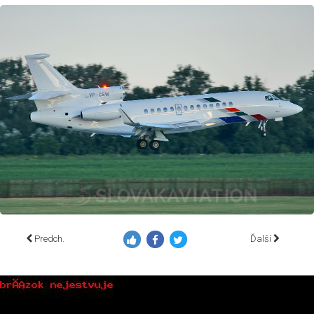
Predch.
Ďalší