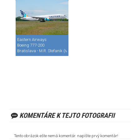
Eastern Airways
Boeing 777-200
Bratislava - M.R. Stefanik (Ivanka) (BTS / LZIB)
KOMENTÁRE K TEJTO FOTOGRAFII
Tento obrázok ešte nemá komentár. napíšte prvý komentár!