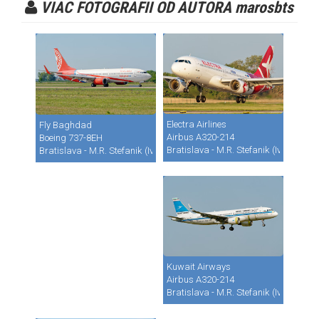
VIAC FOTOGRAFII OD AUTORA marosbts
Electra Airlines
Fly Baghdad
Airbus A320-214
Boeing 737-8EH
Bratislava - M.R. Stefanik (Ivanka) (B
Bratislava - M.R. Stefanik (Ivanka) (BTS / LZIB)
Kuwait Airways
Airbus A320-214
Bratislava - M.R. Stefanik (Ivanka) (B