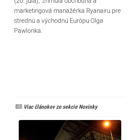
(20. júla),“ zhrnula obchodná a
marketingová manažérka Ryanairu pre
strednú a východnú Európu Olga
Pawlonka.
Viac článokov zo sekcie Novinky