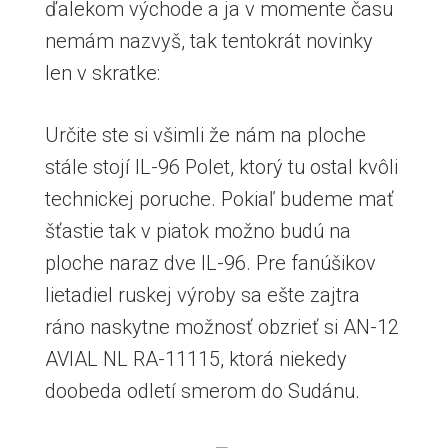
ďalekom východe a ja v momente času
nemám nazvyš, tak tentokrát novinky
len v skratke:
Určite ste si všimli že nám na ploche
stále stojí IL-96 Polet, ktorý tu ostal kvôli
technickej poruche. Pokiaľ budeme mať
šťastie tak v piatok možno budú na
ploche naraz dve IL-96. Pre fanúšikov
lietadiel ruskej výroby sa ešte zajtra
ráno naskytne možnosť obzrieť si AN-12
AVIAL NL RA-11115, ktorá niekedy
doobeda odletí smerom do Sudánu.