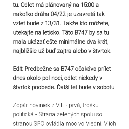
tu
. Odlet má plánovaný na 15:00 a
nakoľko dráha 04/22 je uzavretá tak
vzlet bude z 13/31. Takže kto môžete,
utekajte na letisko. Táto B747 by sa tu
mala ukázať ešte minimálne dva krát,
najbližšie už buď zajtra alebo v štvrtok.
Edit: Predbežne sa B747 očakáva prílet
dnes okolo pol noci, odlet niekedy v
štvrtok poobede. Ďalší let bude v sobotu
Zopár noviniek z VIE - prvá, trošku
politická - Strana zelených spolu so
stranou SPO ovládla moc vo Viedni. V ich