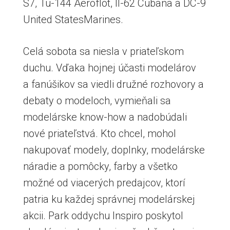
S7, Tu-144 Aeroflot, Il-62 Cubana a DC-9
United StatesMarines.
Celá sobota sa niesla v priateľskom
duchu. Vďaka hojnej účasti modelárov
a fanúšikov sa viedli družné rozhovory a
debaty o modeloch, vymieňali sa
modelárske know-how a nadobúdali
nové priateľstvá. Kto chcel, mohol
nakupovať modely, doplnky, modelárske
náradie a pomôcky, farby a všetko
možné od viacerých predajcov, ktorí
patria ku každej správnej modelárskej
akcii. Park oddychu Inspiro poskytol