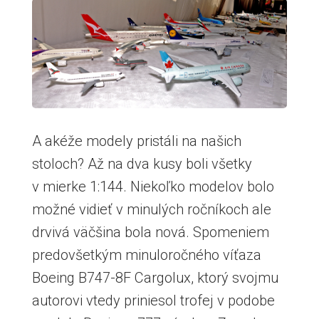
A akéže modely pristáli na našich
stoloch? Až na dva kusy boli všetky
v mierke 1:144. Niekoľko modelov bolo
možné vidieť v minulých ročníkoch ale
drvivá väčšina bola nová. Spomeniem
predovšetkým minuloročného víťaza
Boeing B747-8F Cargolux, ktorý svojmu
autorovi vtedy priniesol trofej v podobe