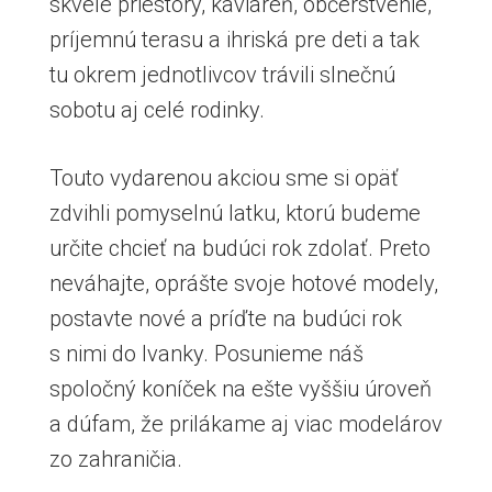
skvelé priestory, kaviareň, občerstvenie,
príjemnú terasu a ihriská pre deti a tak
tu okrem jednotlivcov trávili slnečnú
sobotu aj celé rodinky.
Touto vydarenou akciou sme si opäť
zdvihli pomyselnú latku, ktorú budeme
určite chcieť na budúci rok zdolať. Preto
neváhajte, oprášte svoje hotové modely,
postavte nové a príďte na budúci rok
s nimi do Ivanky. Posunieme náš
spoločný koníček na ešte vyššiu úroveň
a dúfam, že prilákame aj viac modelárov
zo zahraničia.