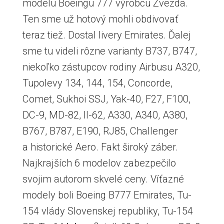
modelu Boeingu 777 výrobcu Zvezda.
Ten sme už hotový mohli obdivovať
teraz tiež. Dostal livery Emirates. Ďalej
sme tu videli rôzne varianty B737, B747,
niekoľko zástupcov rodiny Airbusu A320,
Tupolevy 134, 144, 154, Concorde,
Comet, Sukhoi SSJ, Yak-40, F27, F100,
DC-9, MD-82, Il-62, A330, A340, A380,
B767, B787, E190, RJ85, Challenger
a historické Aero. Fakt široký záber.
Najkrajších 6 modelov zabezpečilo
svojim autorom skvelé ceny. Víťazné
modely boli Boeing B777 Emirates, Tu-
154 vlády Slovenskej republiky, Tu-154