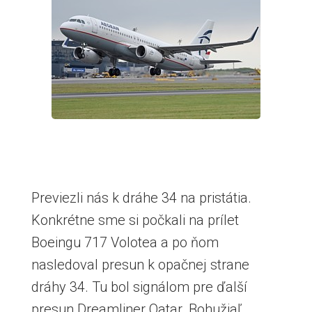
Previezli nás k dráhe 34 na pristátia.
Konkrétne sme si počkali na prílet
Boeingu 717 Volotea a po ňom
nasledoval presun k opačnej strane
dráhy 34. Tu bol signálom pre ďalší
presun Dreamliner Qatar. Bohužiaľ,