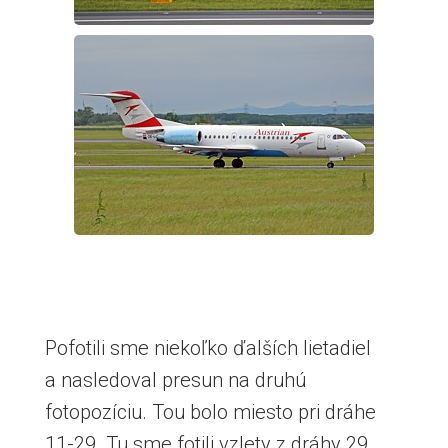
Pofotili sme niekoľko ďalších lietadiel
a nasledoval presun na druhú
fotopozíciu. Tou bolo miesto pri dráhe
11-29. Tu sme fotili vzlety z dráhy 29.