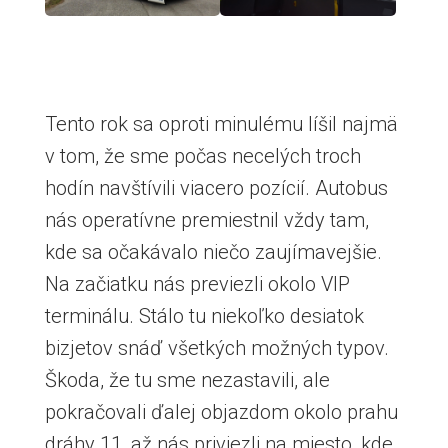
Tento rok sa oproti minulému líšil najmä
v tom, že sme počas necelých troch
hodín navštívili viacero pozícií. Autobus
nás operatívne premiestnil vždy tam,
kde sa očakávalo niečo zaujímavejšie.
Na začiatku nás previezli okolo VIP
terminálu. Stálo tu niekoľko desiatok
bizjetov snáď všetkých možných typov.
Škoda, že tu sme nezastavili, ale
pokračovali ďalej objazdom okolo prahu
dráhy 11, až nás priviezli na miesto, kde