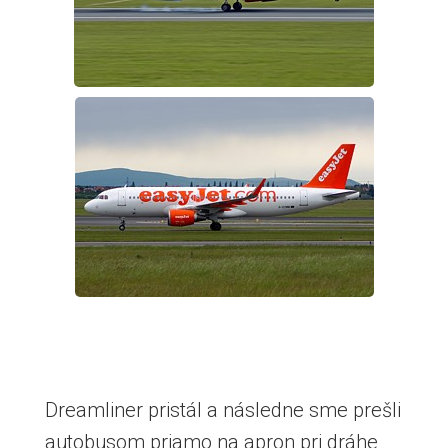
Dreamliner pristál a následne sme prešli
autobusom priamo na apron pri dráhe