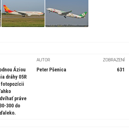
AUTOR
ZOBRAZENÍ
hodnou Áziou
Peter Pšenica
631
nia dráhy 05R
 fotopozícii
ľahko
dvíhať práve
330-300 do
ďaleko.