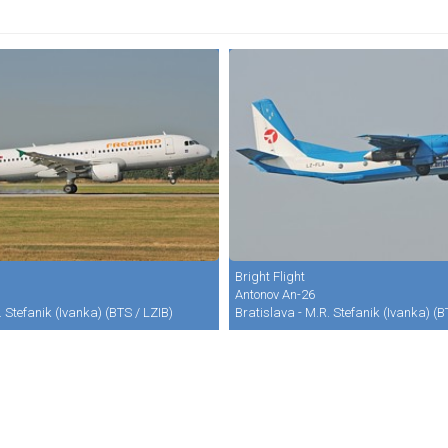
Bright Flight
Antonov An-26
. Stefanik (Ivanka) (BTS / LZIB)
Bratislava - M.R. Stefanik (Ivanka) (B