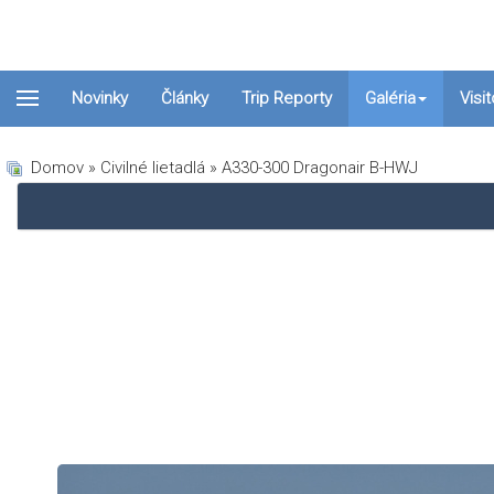
Novinky
Články
Trip Reporty
Galéria
Visi
Domov
»
Civilné lietadlá
» A330-300 Dragonair B-HWJ