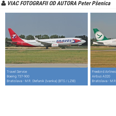
VIAC FOTOGRAFII OD AUTORA Peter Pšenica
Travel Service
Freebird Airlines
Boeing 737-900
Airbus A320
Bratislava - M.R. Stefanik (Ivanka) (BTS / LZIB)
Bratislava - M.R