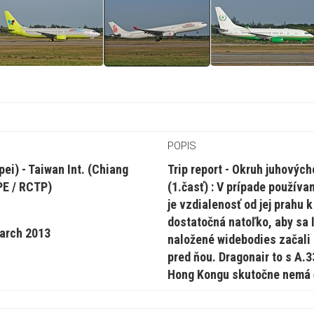
POPIS
ei) - Taiwan Int. (Chiang
Trip report - Okruh juhovýc
PE / RCTP)
(1.časť) : V prípade používa
je vzdialenosť od jej prahu k
dostatočná natoľko, aby sa 
March 2013
naložené widebodies začali 
pred ňou. Dragonair to s A.
Hong Kongu skutočne nemá 