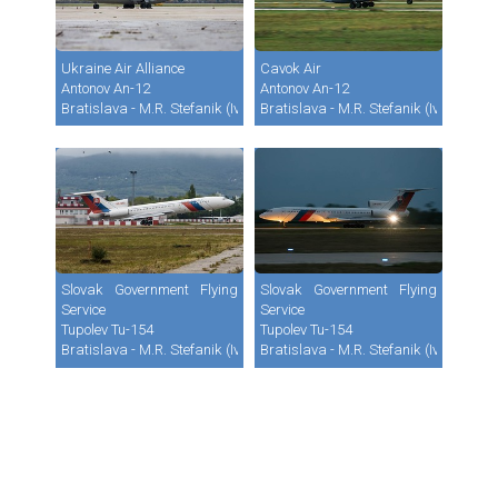
Ukraine Air Alliance
Cavok Air
Antonov An-12
Antonov An-12
Bratislava - M.R. Stefanik (Ivanka) (BTS / LZIB)
Bratislava - M.R. Stefanik (Ivanka) (B
Slovak Government Flying
Slovak Government Flying
Service
Service
Tupolev Tu-154
Tupolev Tu-154
Bratislava - M.R. Stefanik (Ivanka) (BTS / LZIB)
Bratislava - M.R. Stefanik (Ivanka) (B