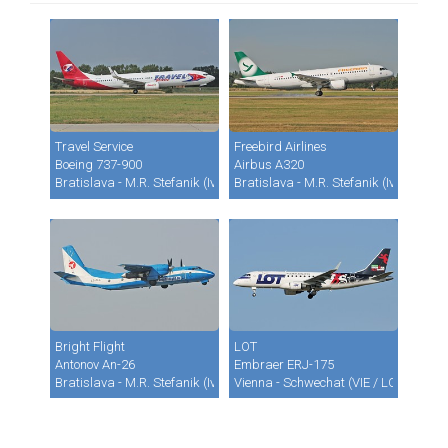
Travel Service
Freebird Airlines
Boeing 737-900
Airbus A320
Bratislava - M.R. Stefanik (Ivanka) (BTS / LZIB)
Bratislava - M.R. Stefanik (Ivanka) (B
Bright Flight
LOT
Antonov An-26
Embraer ERJ-175
Bratislava - M.R. Stefanik (Ivanka) (BTS / LZIB)
Vienna - Schwechat (VIE / LOWW)